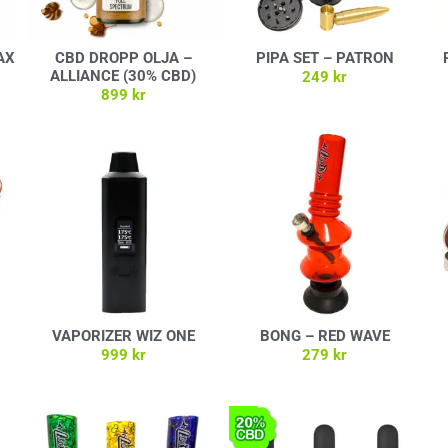
AX
CBD DROPP OLJA –
PIPA SET – PATRON
ALLIANCE (30% CBD)
249
kr
899
kr
Lägg till i varukorg
Lägg till i varukorg
VAPORIZER WIZ ONE
BONG – RED WAVE
999
kr
279
kr
Lägg till i varukorg
Lägg till i varukorg