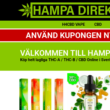
H4CBD VAPE
CBD
ANVÄND KUPONGEN NY2
VÄLKOMMEN TILL HAMP
Köp helt lagliga THC-A / THC-B / CBD Online i Sverig