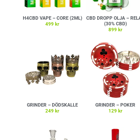
H4CBD VAPE – CORE (2ML)
CBD DROPP OLJA – REL
(30% CBD)
499
kr
899
kr
Välj alternativ
Lägg till i varukorg
GRINDER – DÖDSKALLE
GRINDER – POKER
249
kr
129
kr
Välj alternativ
Lägg till i varukorg