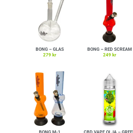
BONG – GLAS
BONG – RED SCREAM
279
kr
249
kr
Lägg till i varukorg
Lägg till i varukorg
BONG M-1
CBD VAPE OLJA – GRE