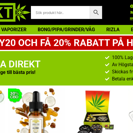
VAPORIZER
BONG/PIPA/GRINDER/VÅG
RIZLA
0 OCH FÅ 20% RABATT PÅ H
100% Lag
A DIREKT
Av Högsta
Skickas f
e till bästa pris!
Betala en