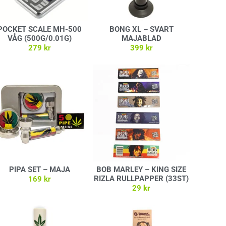
POCKET SCALE MH-500
BONG XL – SVART
VÅG (500G/0.01G)
MAJABLAD
279
kr
399
kr
Lägg till i varukorg
Lägg till i varukorg
PIPA SET – MAJA
BOB MARLEY – KING SIZE
RIZLA RULLPAPPER (33ST)
169
kr
29
kr
Lägg till i varukorg
Lägg till i varukorg