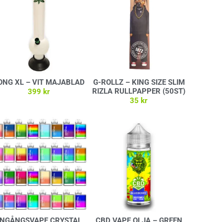
ONG XL – VIT MAJABLAD
G-ROLLZ – KING SIZE SLIM
RIZLA RULLPAPPER (50ST)
399
kr
35
kr
Lägg till i varukorg
Lägg till i varukorg
ENGÅNGSVAPE CRYSTAL
CBD VAPE OLJA – GREEN