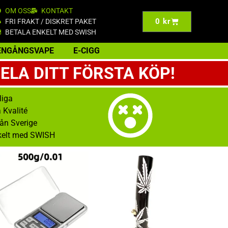
OM OSS
KONTAKT
0
kr
FRI FRAKT / DISKRET PAKET
BETALA ENKELT MED SWISH
ENGÅNGSVAPE
E-CIGG
ELA DITT FÖRSTA KÖP!
liga
 Kvalité
rån Sverige
kelt med SWISH