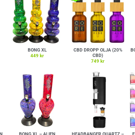
BONG XL
CBD DROPP OLJA (20%
B
CBD)
449
kr
749
kr
Välj alternativ
Välj alternativ
EN
BONG XL – ALIEN
HEADBANGER QUARTZ –