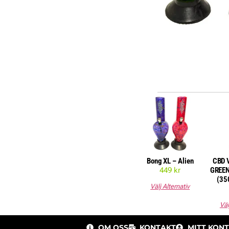
Bong XL – Alien
CBD 
449
kr
GREEN
(35
Välj Alternativ
Väl
OM OSS
KONTAKT
MITT KON