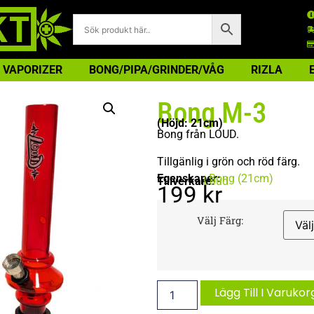
VAPORIZER
BONG/PIPA/GRINDER/VÅG
RIZLA
Bong M-3
(Höjd: 21cm)
Bong från LOUD.
Tillgänlig i grön och röd färg.
Egenskaper:
Bong (21cm)
Tillverkare:
Loud
199
kr
Välj Färg:
Lägg Till I Varukor