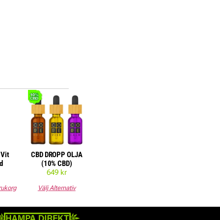
 Vit
CBD DROPP OLJA
d
(10% CBD)
r
649
kr
arukorg
Välj Alternativ