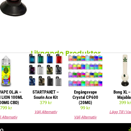
Liknande Produkter
VAPE OLJA –
STARTPAKET –
Engångsvape
Bong XL –
 LION 100ML
Sourin Ace Kit
Crystal CP600
Majabla
379
kr
399
k
00MG CBD)
(20MG)
799
kr
99
kr
Välj Alternativ
Lägg Till I V
j Alternativ
Välj Alternativ
TO