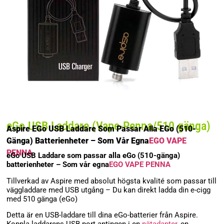
eGo USB Laddare (Vape-Penna/510 gänga)
Aspire EGo USB Laddare Som Passar Alla EGo (510-
Gänga) Batterienheter – Som Vår Egna
EGO VAPE
PENNA
eGo USB Laddare som passar alla eGo (510-gänga)
batterienheter – Som vår egna
EGO VAPE PENNA
Tillverkad av Aspire med absolut högsta kvalité som passar till
väggladdare med USB utgång – Du kan direkt ladda din e-cigg
med 510 gänga (eGo)
Detta är en USB-laddare till dina eGo-batterier från Aspire.
Koppla laddarens USB-port antingen i en
nätadapter
, en