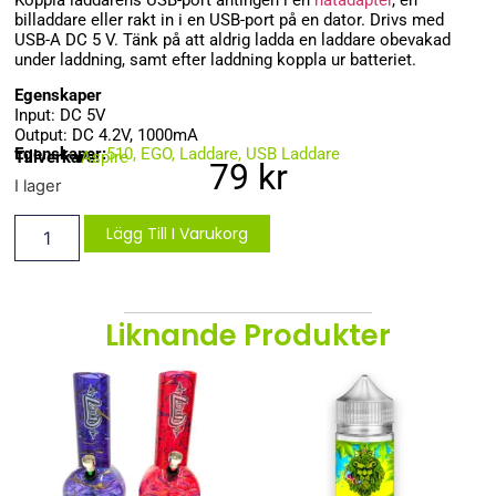
billaddare eller rakt in i en USB-port på en dator. Drivs med
USB-A DC 5 V. Tänk på att aldrig ladda en laddare obevakad
under laddning, samt efter laddning koppla ur batteriet.
Egenskaper
Input: DC 5V
Output: DC 4.2V, 1000mA
Egenskaper:
510
,
EGO
,
Laddare
,
USB Laddare
Tillverkare:
Aspire
79
kr
I lager
Lägg Till I Varukorg
Liknande Produkter