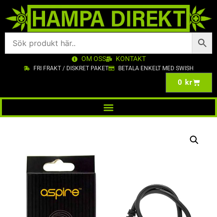
OM OSS
KONTAKT
FRI FRAKT / DISKRET PAKET
BETALA ENKELT MED SWISH
0
kr