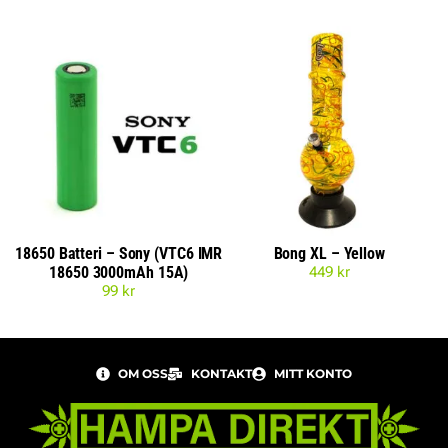
18650 Batteri – Sony (VTC6 IMR
Bong XL – Yellow
18650 3000mAh 15A)
449
kr
99
kr
OM OSS
KONTAKT
MITT KONTO