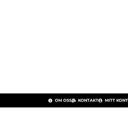
Lägg till i varukorg
OM OSS
KONTAKT
MITT KON