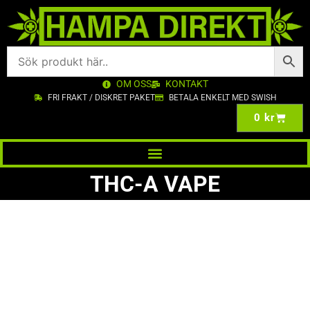
OM OSS
KONTAKT
FRI FRAKT / DISKRET PAKET
BETALA ENKELT MED SWISH
0
kr
THC-A VAPE