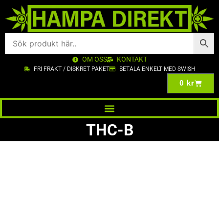
OM OSS
KONTAKT
FRI FRAKT / DISKRET PAKET
BETALA ENKELT MED SWISH
0
kr
THC-B