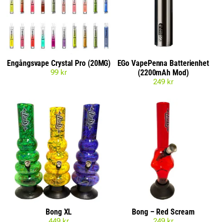
Engångsvape Crystal Pro (20MG)
EGo VapePenna Batterienhet
99
kr
(2200mAh Mod)
249
kr
Bong XL
Bong – Red Scream
449
kr
249
kr