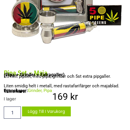
Pipa Set – Maja
(Pipa + Grinder + Extragaller)
Ett helt pipset, med pipa, grinder och 5st extra pipgaller.
Liten smidig helt i metall, med rastafarifärger och majablad.
Egenskaper:
Grinder
,
Pipa
Tillverkare:
169
kr
I lager
Lägg Till I Varukorg