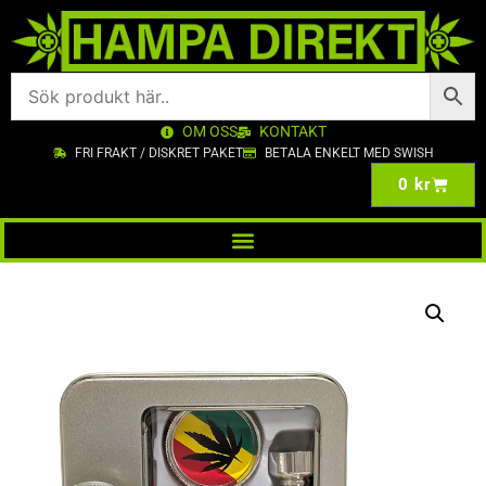
OM OSS
KONTAKT
FRI FRAKT / DISKRET PAKET
BETALA ENKELT MED SWISH
0
kr