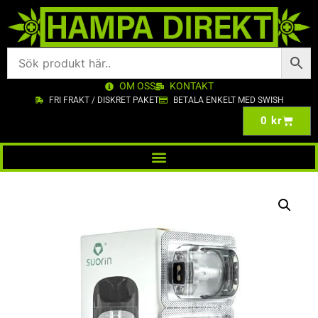
OM OSS
KONTAKT
FRI FRAKT / DISKRET PAKET
BETALA ENKELT MED SWISH
0
kr