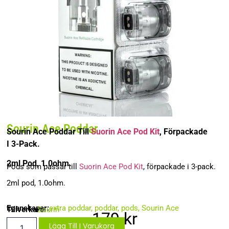
Sourin Ace Poddar
Sourin Ace Poddar Till
Suorin Ace Pod Kit
, Förpackade
I 3-Pack.
2ml Pod, 1.0ohm.
Pods som passar till
Suorin Ace Pod Kit
, förpackade i 3-pack.
2ml pod, 1.0ohm.
Egenskaper:
extra poddar
,
poddar
,
pods
,
Sourin Ace
Tillverkare:
Sourin
179
kr
Lägg Till I Varukorg